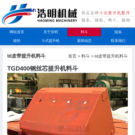
网站首页
关于浩明
料斗
链条
链轮
斗式提升机
新闻动态
联系我们
td皮带提升机料斗
首页
>
料斗
>
td皮带提升机料斗
TGD400钢丝芯提升机料斗